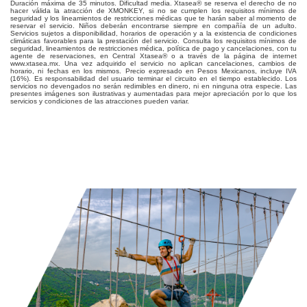
Duración máxima de 35 minutos. Dificultad media. Xtasea® se reserva el derecho de no
hacer válida la atracción de XMONKEY, si no se cumplen los requisitos mínimos de
seguridad y los lineamientos de restricciones médicas que te harán saber al momento de
reservar el servicio. Niños deberán encontrarse siempre en compañía de un adulto.
Servicios sujetos a disponibilidad, horarios de operación y a la existencia de condiciones
climáticas favorables para la prestación del servicio. Consulta los requisitos mínimos de
seguridad, lineamientos de restricciones médica, política de pago y cancelaciones, con tu
agente de reservaciones, en Central Xtasea® o a través de la página de internet
www.xtasea.mx. Una vez adquirido el servicio no aplican cancelaciones, cambios de
horario, ni fechas en los mismos. Precio expresado en Pesos Mexicanos, incluye IVA
(16%). Es responsabilidad del usuario terminar el circuito en el tiempo establecido. Los
servicios no devengados no serán redimibles en dinero, ni en ninguna otra especie. Las
presentes imágenes son ilustrativas y aumentadas para mejor apreciación por lo que los
servicios y condiciones de las atracciones pueden variar.