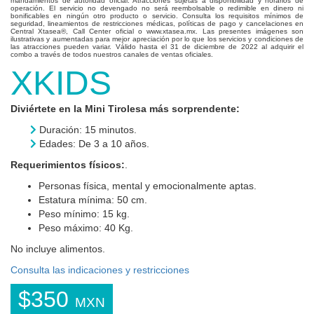
mandamientos de autoridad oficial. Atracciones sujetas a disponibilidad y horarios de
operación. El servicio no devengado no será reembolsable o redimible en dinero ni
bonificables en ningún otro producto o servicio. Consulta los requisitos mínimos de
seguridad, lineamientos de restricciones médicas, políticas de pago y cancelaciones en
Central Xtasea®, Call Center oficial o www.xtasea.mx. Las presentes imágenes son
ilustrativas y aumentadas para mejor apreciación por lo que los servicios y condiciones de
las atracciones pueden variar. Válido hasta el 31 de diciembre de 2022 al adquirir el
combo a través de todos nuestros canales de ventas oficiales.
XKIDS
Diviértete en la Mini Tirolesa más sorprendente:
Duración: 15 minutos.
Edades: De 3 a 10 años.
Requerimientos físicos:
.
Personas física, mental y emocionalmente aptas.
Estatura mínima: 50 cm.
Peso mínimo: 15 kg.
Peso máximo: 40 Kg.
No incluye alimentos.
Consulta las indicaciones y restricciones
$350
MXN