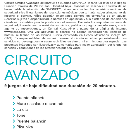
Circuito Circuito Avanzado del parque de cuerdas XMONKEY, incluye un total de 9 juegos.
Duración máxima de 20 minutos. Dificultad baja. Xtasea® se reserva el derecho de no
hacer válida la atracción de XMONKEY, si no se cumplen los requisitos mínimos de
seguridad y los lineamientos de restricciones médicas que te harán saber al momento de
reservar el servicio. Niños deberán encontrarse siempre en compañía de un adulto.
Servicios sujetos a disponibilidad, a horarios de operación y a la existencia de condiciones
climáticas favorables para la prestación del servicio. Consulta los requisitos mínimos de
seguridad, lineamientos de restricciones médica, política de pago y cancelaciones, con tu
agente de reservaciones, en Central Xtasea® o a través de la página de internet
www.xtasea.mx. Una vez adquirido el servicio no aplican cancelaciones, cambios de
horario, ni fechas en los mismos. Precio expresado en Pesos Mexicanos, incluye IVA
(16%). Es responsabilidad del usuario terminar el circuito en el tiempo establecido. Los
servicios no devengados no serán redimibles en dinero, ni en ninguna otra especie. Las
presentes imágenes son ilustrativas y aumentadas para mejor apreciación por lo que los
servicios y condiciones de las atracciones pueden variar.
CIRCUITO
AVANZADO
9 juegos de baja dificultad con duración de 20 minutos.
Puente alfabeto
Muro escalado encantado
La ola
Tonel
Puente balancín
Pika pika