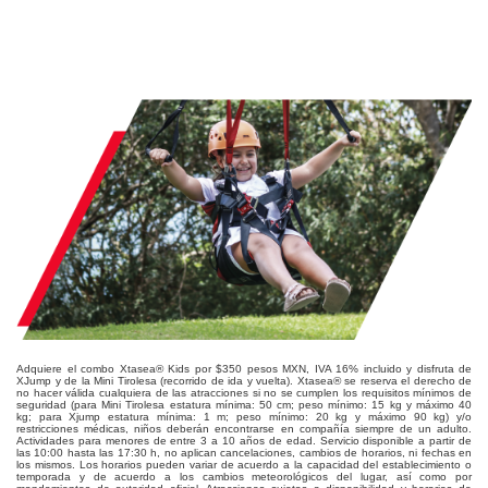
Adquiere el combo Xtasea® Kids por $350 pesos MXN, IVA 16% incluido y disfruta de
XJump y de la Mini Tirolesa (recorrido de ida y vuelta). Xtasea® se reserva el derecho de
no hacer válida cualquiera de las atracciones si no se cumplen los requisitos mínimos de
seguridad (para Mini Tirolesa estatura mínima: 50 cm; peso mínimo: 15 kg y máximo 40
kg; para Xjump estatura mínima: 1 m; peso mínimo: 20 kg y máximo 90 kg) y/o
restricciones médicas, niños deberán encontrarse en compañía siempre de un adulto.
Actividades para menores de entre 3 a 10 años de edad. Servicio disponible a partir de
las 10:00 hasta las 17:30 h, no aplican cancelaciones, cambios de horarios, ni fechas en
los mismos. Los horarios pueden variar de acuerdo a la capacidad del establecimiento o
temporada y de acuerdo a los cambios meteorológicos del lugar, así como por