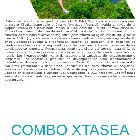
Disfruta del péndulo TarXan por 1000 pesos MXN, IVA 16% incluido, al adquirir un acceso
al circuito Circuito Legendario o Circuito Avanzado. Promoción válida a través de la
Taquilla ubicada en el restaurante Peninsula, Call Center 800 970-0970 o www.xtasea.mx.
Xtasea® se reserva el derecho de no hacer válida cualquiera de las atracciones si no se
cumplen los requisitos mínimos de seguridad (peso mínimo 50 kg máximo de 90 kg, altura
mínima 1.50 m) y los lineamentos de restricciones médicas. Solo para mayores de 18
años. Atracciones sujetas a disponibilidad, horarios de operación, a la existencia de
condiciones climáticas y de seguridad favorables, así como a los mandamientos de las
autoridades competentes. Vigencia para adquirir y disfrutar del servicio hasta el 31 de
diciembre de 2022; una vez seleccionada la fecha no hay cambios en la misma ni en el
horario. Los horarios pueden variar de acuerdo a la capacidad del establecimiento o
temporada. Los servicios o productos no devengados no serán reembolsables o
redimibles en dinero ni en ninguna otra especie. Promoción no acumulable ni combinable
con otras promociones o descuentos. Consulta los requisitos mínimos de seguridad,
lineamientos de restricciones médicas, políticas de pago y cancelaciones en la Taquilla
ubicada en el restaurante Peninsula, Call Center oficial o www.xtasea.mx. Las imágenes
son ilustrativas y aumentadas para mejor apreciación, las condiciones de las atracciones
pueden variar.
COMBO XTASEA