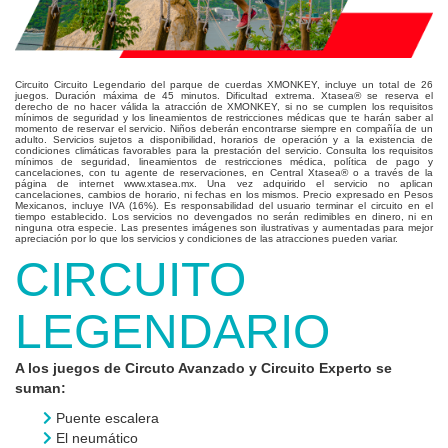
Circuito Circuito Legendario del parque de cuerdas XMONKEY, incluye un total de 26
juegos. Duración máxima de 45 minutos. Dificultad extrema. Xtasea® se reserva el
derecho de no hacer válida la atracción de XMONKEY, si no se cumplen los requisitos
mínimos de seguridad y los lineamientos de restricciones médicas que te harán saber al
momento de reservar el servicio. Niños deberán encontrarse siempre en compañía de un
adulto. Servicios sujetos a disponibilidad, horarios de operación y a la existencia de
condiciones climáticas favorables para la prestación del servicio. Consulta los requisitos
mínimos de seguridad, lineamientos de restricciones médica, política de pago y
cancelaciones, con tu agente de reservaciones, en Central Xtasea® o a través de la
página de internet www.xtasea.mx. Una vez adquirido el servicio no aplican
cancelaciones, cambios de horario, ni fechas en los mismos. Precio expresado en Pesos
Mexicanos, incluye IVA (16%). Es responsabilidad del usuario terminar el circuito en el
tiempo establecido. Los servicios no devengados no serán redimibles en dinero, ni en
ninguna otra especie. Las presentes imágenes son ilustrativas y aumentadas para mejor
apreciación por lo que los servicios y condiciones de las atracciones pueden variar.
CIRCUITO
LEGENDARIO
A los juegos de Circuto Avanzado y Circuito Experto se
suman:
Puente escalera
El neumático